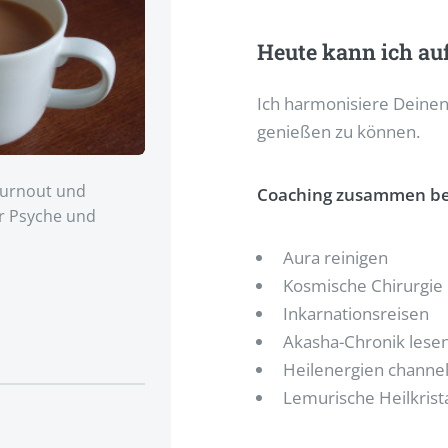
Heute kann ich au
Ich harmonisiere Deinen
genießen zu können.
Burnout und
Coaching zusammen bei
r Psyche und
Aura reinigen
Kosmische Chirurgie
Inkarnationsreisen
Akasha-Chronik lese
Heilenergien channe
Lemurische Heilkrista