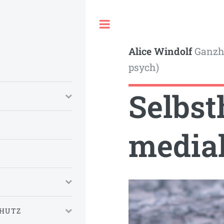
Toggle
Alice Windolf
Ganzhe
psych)
Selbst
media
CHUTZ