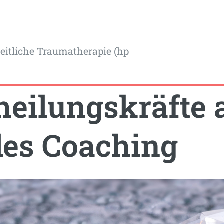
itliche Traumatherapie (hp
heilungskräfte 
les Coaching