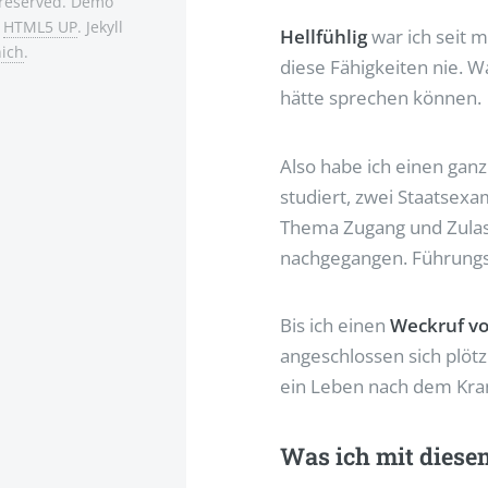
s reserved. Demo
:
HTML5 UP
. Jekyll
Hellfühlig
war ich seit m
ich
.
diese Fähigkeiten nie. 
hätte sprechen können.
Also habe ich einen ganz
studiert, zwei Staatsexa
Thema Zugang und Zulas
nachgegangen. Führung
Bis ich einen
Weckruf v
angeschlossen sich plötz
ein Leben nach dem Kran
Was ich mit dies