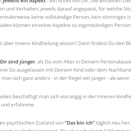
nn
jeweils ein Aspekt
- ein Anteil von Dir. Die einzelnen 
 und Verhalten, jeweils darauf angepasst, für welche Situ
normalerweise keine vollständige Person, kein stimmiges Ic
äden können einzelne Aspekte zu eigenständigen Persönl
as über Innere Kindheilung wissen? Dann findest Du den B
 Dir sind jünger
, als Du vom Alter in Deinem Personalausw
 wenn Du ausgelassen mit Deinem Kind oder dem Nachbarsk
t man sich ganz anders - in der Regel viel jünger - als wen
eilen beschäftigt man sich vorrangig in der Inneren Kindhe
e und erfahrene.
 den psychischen Zustand von
“Das bin ich”
täglich neu her
esem seelischen Vorgang. Bis wir nach einem Schlummer 