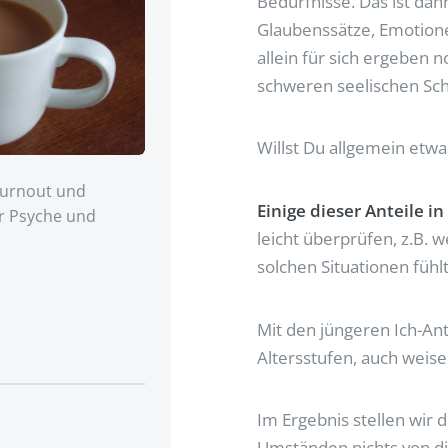
Bedürfnisse. Das ist da
Glaubenssätze, Emotionen
allein für sich ergeben 
schweren seelischen Sch
Willst Du allgemein etw
Burnout und
Einige dieser Anteile in
r Psyche und
leicht überprüfen, z.B.
solchen Situationen fühl
Mit den jüngeren Ich-Ant
Altersstufen, auch weis
Im Ergebnis stellen wir
Umständen nichts von di