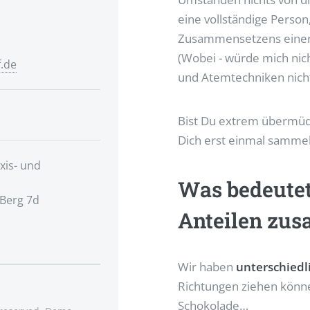
eine vollständige Person
Zusammensetzens einer I
(Wobei - würde mich nic
f.de
und Atemtechniken nich
Bist Du extrem übermüd
Dich erst einmal sammeln
xis- und
Was bedeutet
,
Berg 7d
Anteilen zu
Wir haben
unterschiedl
Richtungen ziehen können
Schokolade…