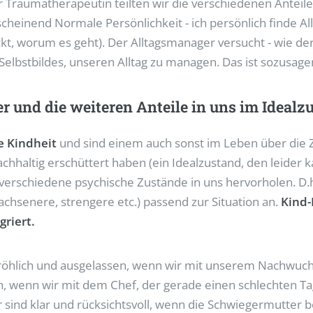
 Traumatherapeutin teilten wir die verschiedenen Anteile
cheinend Normale Persönlichkeit - ich persönlich finde A
kt, worum es geht). Der Alltagsmanager versucht - wie d
elbstbildes, unseren Alltag zu managen. Das ist sozusagen
 und die weiteren Anteile in uns im Idealz
e Kindheit
und sind einem auch sonst im Leben über die Ze
hhaltig erschüttert haben (ein Idealzustand, den leider k
erschiedene psychische Zustände in uns hervorholen. D.h
wachsenere, strengere etc.) passend zur Situation an.
Kind-
riert.
fröhlich und ausgelassen, wenn wir mit unserem Nachwuch
, wenn wir mit dem Chef, der gerade einen schlechten Tag
 sind klar und rücksichtsvoll, wenn die Schwiegermutter