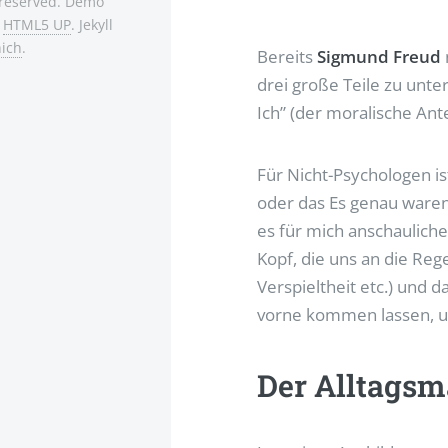
s reserved. Demo
:
HTML5 UP
. Jekyll
ich
.
Bereits
Sigmund Freud
drei große Teile zu unter
Ich” (der moralische Ante
Für Nicht-Psychologen i
oder das Es genau waren
es für mich anschaulich
Kopf, die uns an die Reg
Verspieltheit etc.) und
vorne kommen lassen, um 
Der Alltagsm